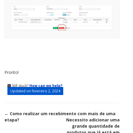
Pronto!
Still stuck?
How can we help?
Updated on fevereiro 2, 2024
Doc
← Como realizar um recebimento com mais de uma
etapa?
Necessito adicionar uma
navigation
grande quantidade de
produtos que já está em