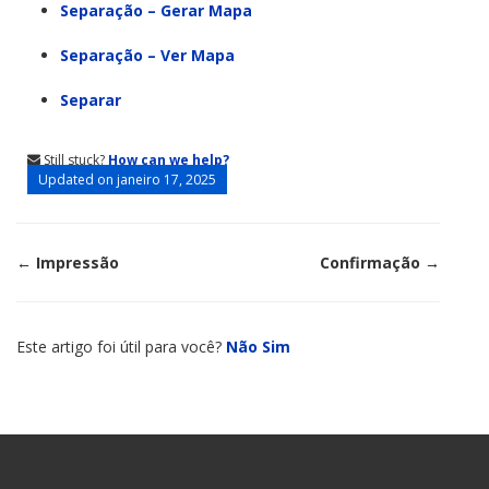
Separação – Gerar Mapa
Separação – Ver Mapa
Separar
Still stuck?
How can we help?
Updated on janeiro 17, 2025
Doc
← Impressão
Confirmação →
navigation
Este artigo foi útil para você?
Não
Sim