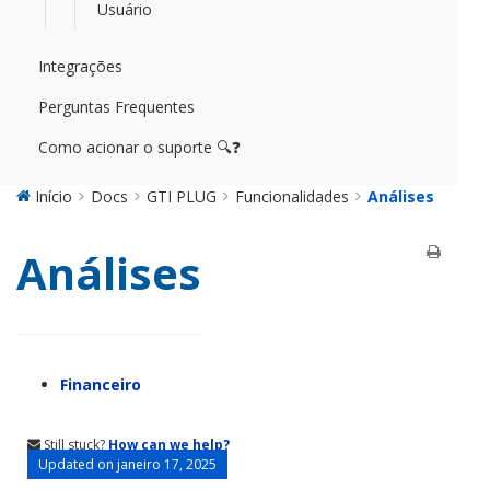
Usuário
Integrações
Perguntas Frequentes
Como acionar o suporte 🔍❓
Início
Docs
GTI PLUG
Funcionalidades
Análises
Análises
Financeiro
Still stuck?
How can we help?
Updated on janeiro 17, 2025