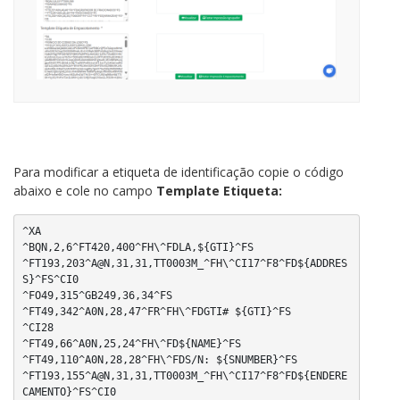
Para modificar a etiqueta de identificação copie o código
abaixo e cole no campo
Template Etiqueta:
^XA

^BQN,2,6^FT420,400^FH\^FDLA,${GTI}^FS

^FT193,203^A@N,31,31,TT0003M_^FH\^CI17^F8^FD${ADDRES
S}^FS^CI0

^FO49,315^GB249,36,34^FS

^FT49,342^A0N,28,47^FR^FH\^FDGTI# ${GTI}^FS

^CI28

^FT49,66^A0N,25,24^FH\^FD${NAME}^FS

^FT49,110^A0N,28,28^FH\^FDS/N: ${SNUMBER}^FS

^FT193,155^A@N,31,31,TT0003M_^FH\^CI17^F8^FD${ENDERE
CAMENTO}^FS^CI0
