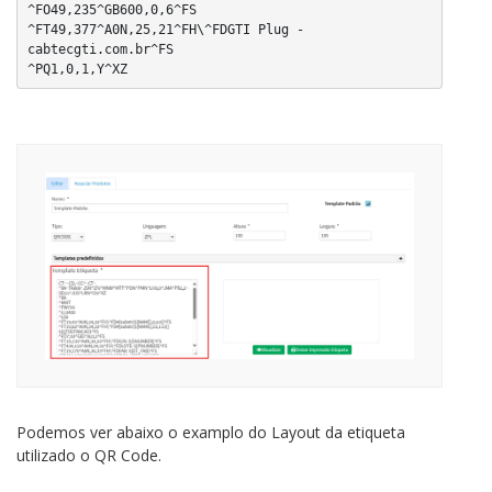
^FO49,235^GB600,0,6^FS

^FT49,377^A0N,25,21^FH\^FDGTI Plug - 
cabtecgti.com.br^FS

^PQ1,0,1,Y^XZ
Podemos ver abaixo o examplo do Layout da etiqueta
utilizado o QR Code.