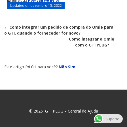
Still stuck?
How can we help?
Updated on dezembro 15, 2022
Doc
← Como integrar um pedido de compra do Omie para
o GTI, quando o fornecedor for novo?
navigation
Como integrar o Omie
com o GTI PLUG? →
Este artigo foi útil para você?
Não
Sim
© 2026 GTI PLUG – Central de Ajuda
Suporte