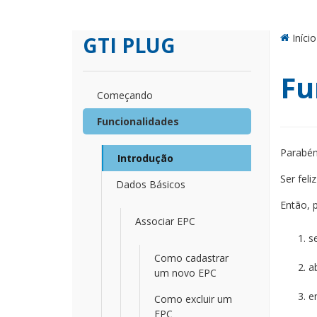
Início
GTI PLUG
Fu
Começando
Funcionalidades
Parabén
Introdução
Ser feli
Dados Básicos
Então, 
Associar EPC
se
Como cadastrar
a
um novo EPC
e
Como excluir um
EPC