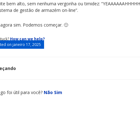
rite bem alto, sem nenhuma vergonha ou timidez: “YEAAAAAAHHHHH
istema de gestão de armazém on-line”.
 agora sim. Podemos começar. 🙂
 stuck?
How can we help?
ed on janeiro 17, 2025
eçando
igation
igo foi útil para você?
Não
Sim