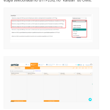
etapa selecionada no GTI PLUG, no “Kanban” do OMIE: