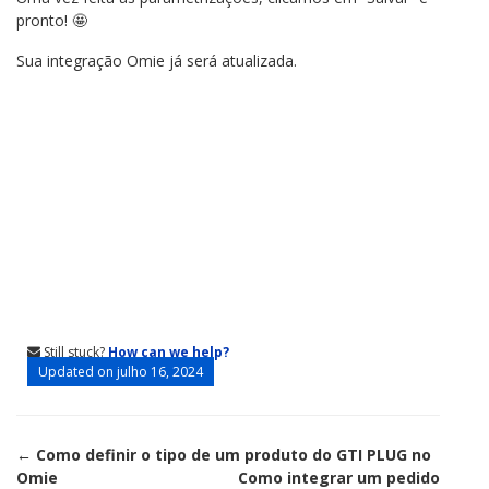
pronto! 🤩
Sua integração Omie já será atualizada.
Still stuck?
How can we help?
Updated on julho 16, 2024
Doc
← Como definir o tipo de um produto do GTI PLUG no
Omie
Como integrar um pedido