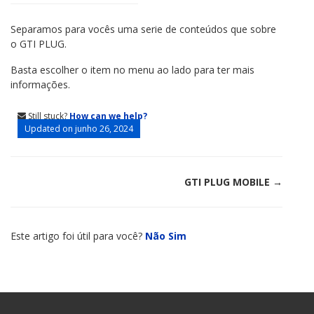
Separamos para vocês uma serie de conteúdos que sobre
o GTI PLUG.
Basta escolher o item no menu ao lado para ter mais
informações.
Still stuck?
How can we help?
Updated on junho 26, 2024
Doc
GTI PLUG MOBILE →
navigation
Este artigo foi útil para você?
Não
Sim