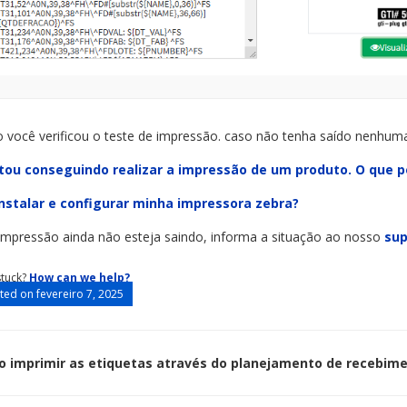
o você verificou o teste de impressão. caso não tenha saído nenhuma 
tou conseguindo realizar a impressão de um produto. O que p
nstalar e configurar minha impressora zebra?
impressão ainda não esteja saindo, informa a situação ao nosso
su
 stuck?
How can we help?
ed on fevereiro 7, 2025
 imprimir as etiquetas através do planejamento de recebim