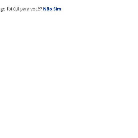
igation
igo foi útil para você?
Não
Sim