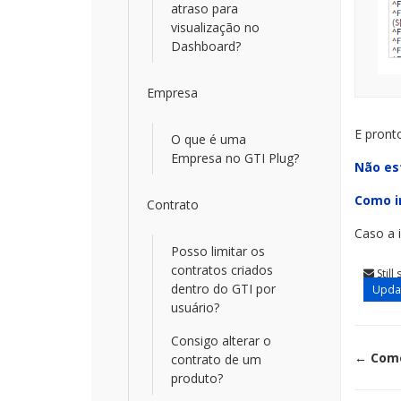
atraso para
visualização no
Dashboard?
Empresa
E pront
O que é uma
Empresa no GTI Plug?
Não es
Como i
Contrato
Caso a 
Posso limitar os
contratos criados
Still
dentro do GTI por
Updat
usuário?
Consigo alterar o
Doc
← Como
contrato de um
produto?