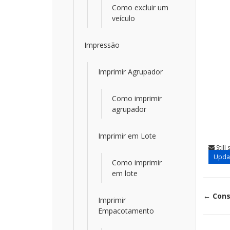
Como excluir um
veículo
Impressão
Imprimir Agrupador
Como imprimir
agrupador
Imprimir em Lote
Still
Updat
Como imprimir
em lote
Doc
← Cons
Imprimir
Empacotamento
nav