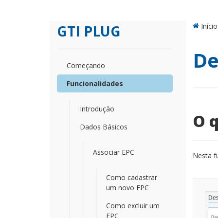
Início
GTI PLUG
De
Começando
Funcionalidades
Introdução
O q
Dados Básicos
Associar EPC
Nesta f
Como cadastrar
um novo EPC
Como excluir um
EPC