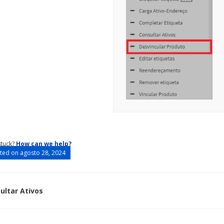
 stuck?
How can we help?
ed on agosto 28, 2024
ultar Ativos
igation