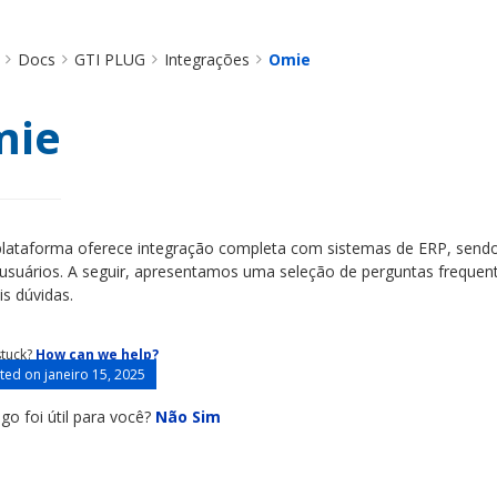
Docs
GTI PLUG
Integrações
Omie
mie
lataforma oferece integração completa com sistemas de ERP, sendo 
usuários. A seguir, apresentamos uma seleção de perguntas frequent
s dúvidas.
 stuck?
How can we help?
ed on janeiro 15, 2025
igo foi útil para você?
Não
Sim