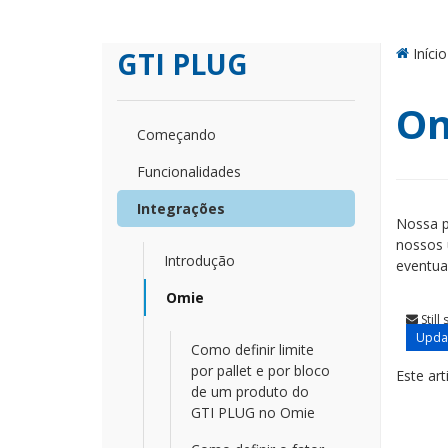
Início
GTI PLUG
O
Começando
Funcionalidades
Integrações
Nossa p
nossos 
Introdução
eventuai
Omie
Still
Updat
Como definir limite
por pallet e por bloco
Este art
de um produto do
GTI PLUG no Omie