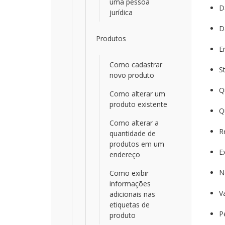
uma pessoa
D
jurídica
D
Produtos
E
Como cadastrar
S
novo produto
Q
Como alterar um
produto existente
Q
Como alterar a
R
quantidade de
produtos em um
E
endereço
N
Como exibir
informações
V
adicionais nas
etiquetas de
P
produto