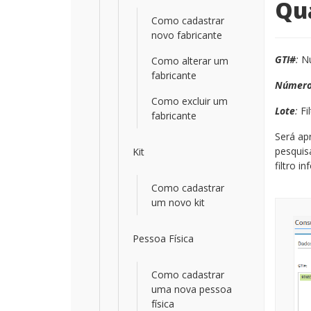
Qu
Como cadastrar
novo fabricante
GTI#
:
Nú
Como alterar um
fabricante
Número 
Como excluir um
Lote
:
Fi
fabricante
Será ap
pesquis
Kit
filtro i
Como cadastrar
um novo kit
Pessoa Física
Como cadastrar
uma nova pessoa
física