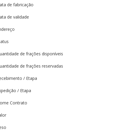
ata de fabricação
ata de validade
ndereço
tatus
uantidade de frações disponíveis
uantidade de frações reservadas
ecebimento / Etapa
xpedição / Etapa
ome Contrato
alor
eso