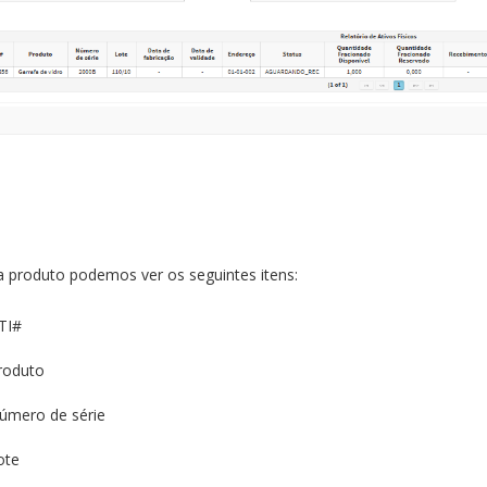
 produto podemos ver os seguintes itens:
TI#
roduto
úmero de série
ote